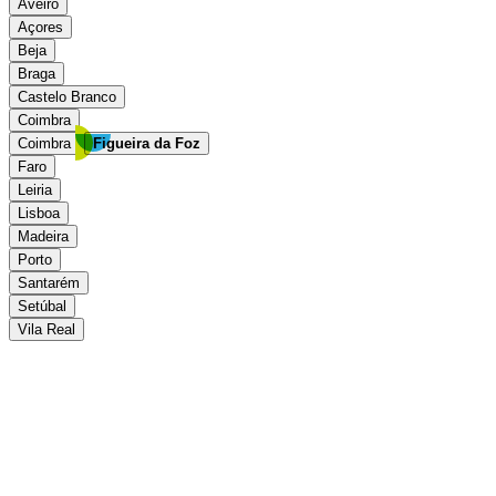
Aveiro
Açores
Beja
Braga
Castelo Branco
Coimbra
Coimbra
Figueira da Foz
Faro
Leiria
Lisboa
Madeira
Porto
Santarém
Setúbal
Vila Real