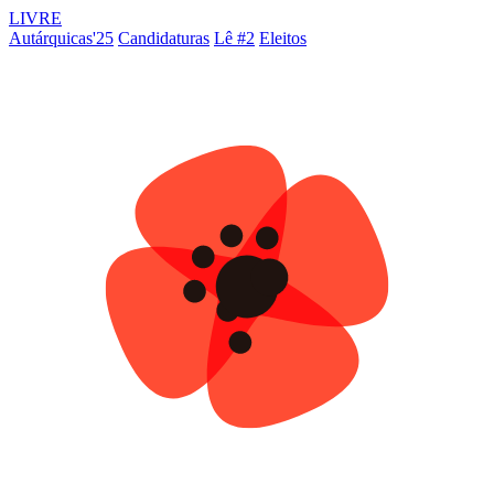
LIVRE
Autárquicas'25
Candidaturas
Lê #2
Eleitos